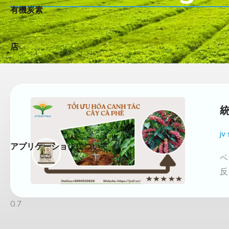
有機炭素
店
jv
アプリケーションについて
ベ
反