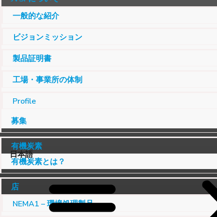
一般的な紹介
ビジョンミッション
製品証明書
工場・事業所の体制
Profile
募集
有機炭素
日本語
有機炭素とは？
店
NEMA1 – 環境処理製品