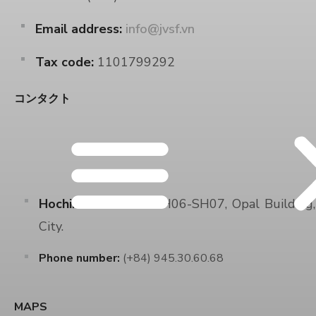
Email address:
info@jvsf.vn
Tax code:
1101799292
コンタクト
Hochiminh Branch:
SH06-SH07, Opal Building, 
City.
Phone number:
(+84) 945.30.60.68
MAPS