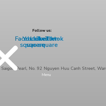
Follow us:
Facebook-
Youtube-
Linkedin
Twitter-
Tiktok
square
square
square
Saigon Pearl, No. 92 Nguyen Huu Canh Street, Ward 
Menu