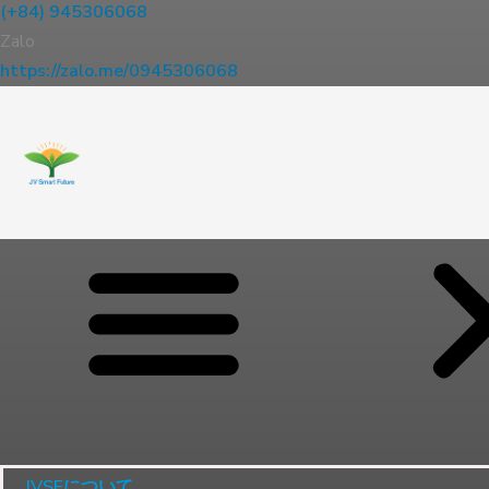
(+84) 945306068
Zalo
https://zalo.me/0945306068
JVSFについて