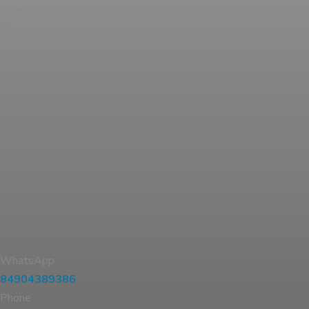
Zalo
Messenger
WhatsApp
84904389386
Phone