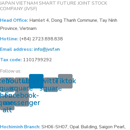
JAPAN VIETNAM SMART FUTURE JOINT STOCK
COMPANY (JVSF)
Head Office:
Hamlet 4, Dong Thanh Commune, Tay Ninh
Province, Vietnam
Hotline:
(+84) 2723.898.838
Email address:
info@jvsf.vn
Tax code:
1101799292
Follow us:
cebook-
Youtube-
Linkedin
Twitter-
Tiktok
quare
square
square
hone-
Facebook-
quare-
messenger
alt
Hochiminh Branch:
SH06-SH07, Opal Building, Saigon Pearl,