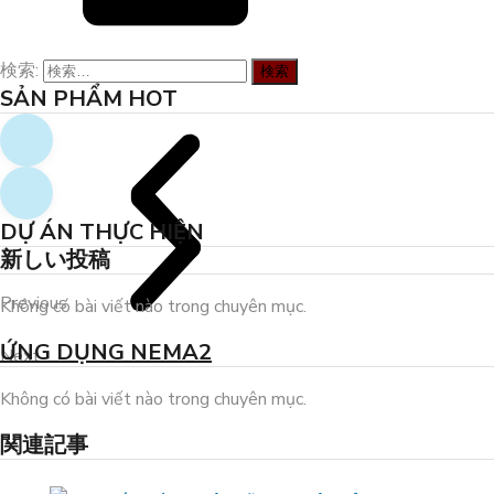
検索:
SẢN PHẨM HOT
DỰ ÁN THỰC HIỆN
新しい投稿
Previous
Không có bài viết nào trong chuyên mục.
ỨNG DỤNG NEMA2
Next
Không có bài viết nào trong chuyên mục.
関連記事