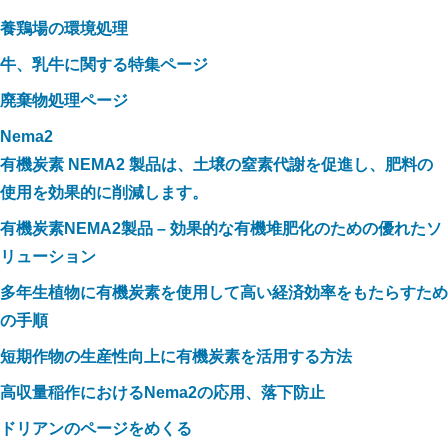
養鶏場の環境処理
牛、乳牛に関する特集ページ
廃棄物処理ページ
Nema2
有機炭素 NEMA2 製品は、土壌の窒素代謝を促進し、肥料の
使用を効果的に削減します。
有機炭素NEMA2製品 – 効果的な有機堆肥化のための優れたソ
リューション
多年生植物に有機炭素を使用して高い経済効率をもたらすため
の手順
短期作物の生産性向上に有機炭素を活用する方法
高収量稲作におけるNema2の応用、落下防止
ドリアンのページをめくる