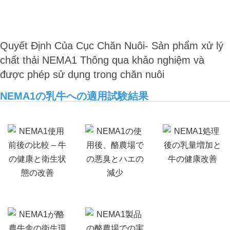
Quyết Định Của Cục Chăn Nuôi- Sản phẩm xử lý
chất thải NEMA1
Thông qua khảo nghiệm và
được phép sử dụng
trong chăn nuôi
NEMA1の乳牛への適用試験結果