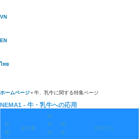
VN
EN
ไทย
ホームページ
•
牛、乳牛に関する特集ページ
NEMA1 - 牛・乳牛への応用
散
段
布
頻
使用量
使用方法
階
面
度