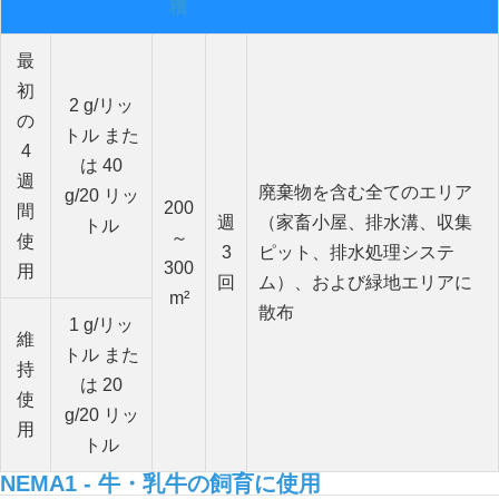
積
最
初
2 g/リッ
の
トル また
4
は 40
週
廃棄物を含む全てのエリア
g/20 リッ
200
間
週
（家畜小屋、排水溝、収集
トル
～
使
3
ピット、排水処理システ
300
用
回
ム）、および緑地エリアに
m²
散布
1 g/リッ
維
トル また
持
は 20
使
g/20 リッ
用
トル
NEMA1 - 牛・乳牛の飼育に使用