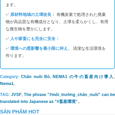
ト
ます。
06/10/2022
✅
原材料地域の土壌改良：
有機炭素で処理された廃棄
物が高品質な有機成分となり、土壌を柔らかくし、有用
な微生物を豊かにします。
✅
人や家畜にも完全に安全：
✅
環境への悪影響を最小限に抑え、
清潔な生活環境を
作ります。
Category:
Chăn nuôi Bò
,
NEMA1 の牛の畜産向け導入
Nema1
,
TAG:
JVSF
,
The phrase "#môi_trường_chăn_nuôi" can be
translated into Japanese as "#畜産環境".
,
SẢN PHẨM HOT