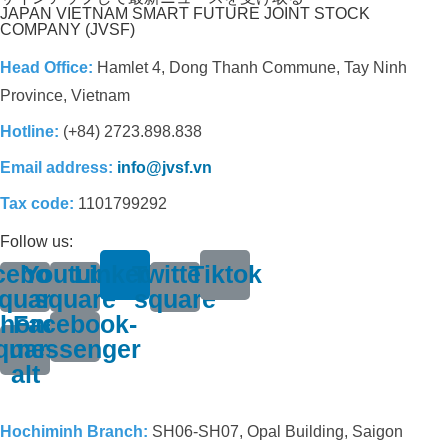
JAPAN VIETNAM SMART FUTURE JOINT STOCK
COMPANY (JVSF)
Head Office:
Hamlet 4, Dong Thanh Commune, Tay Ninh
Province, Vietnam
Hotline:
(+84) 2723.898.838
Email address:
info@jvsf.vn
Tax code:
1101799292
Follow us:
cebook-
Youtube-
Linkedin
Twitter-
Tiktok
quare
square
square
hone-
Facebook-
quare-
messenger
alt
Hochiminh Branch:
SH06-SH07, Opal Building, Saigon