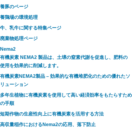
養豚のページ
養鶏場の環境処理
牛、乳牛に関する特集ページ
廃棄物処理ページ
Nema2
有機炭素 NEMA2 製品は、土壌の窒素代謝を促進し、肥料の
使用を効果的に削減します。
有機炭素NEMA2製品 – 効果的な有機堆肥化のための優れたソ
リューション
多年生植物に有機炭素を使用して高い経済効率をもたらすため
の手順
短期作物の生産性向上に有機炭素を活用する方法
高収量稲作におけるNema2の応用、落下防止