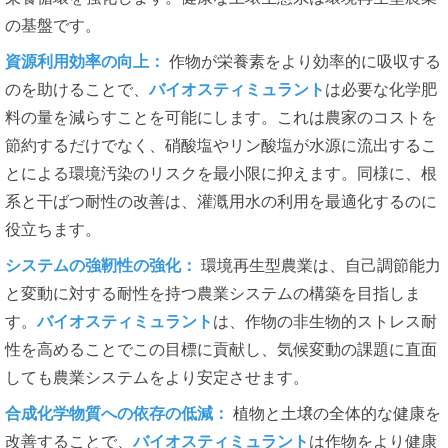
の基盤です。
資源利用効率の向上：
作物が栄養素をより効率的に吸収する
のを助けることで、
バイオスティミュラント
は必要な化学肥
料の量を減らすことを可能にします。これは農家のコストを
節約するだけでなく、硝酸塩やリン酸塩が水源に流出するこ
とによる環境汚染のリスクを最小限に抑えます。同様に、根
系と干ばつ耐性の改善は、灌漑用水の利用を最適化するのに
役立ちます。
システムの強靭性の強化：
環境再生型農業は、自己調節能力
と変動に対する耐性を持つ農業システムの構築を目指しま
す。
バイオスティミュラント
は、作物の非生物的ストレス耐
性を高めることでこの目標に貢献し、気候変動の課題に直面
しても農業システムをより安定させます。
合成化学物質への依存の低減：
植物と土壌の全体的な健康を
改善することで、
バイオスティミュラント
は作物をより健康