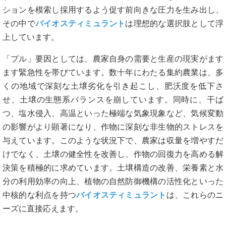
ションを模索し採用するよう促す前向きな圧力を生み出し、
その中で
バイオスティミュラント
は理想的な選択肢として浮
上しています。
「プル」要因としては、農家自身の需要と生産の現実がます
ます緊急性を帯びています。数十年にわたる集約農業は、多
くの地域で深刻な土壌劣化を引き起こし、肥沃度を低下さ
せ、土壌の生態系バランスを崩しています。同時に、干ば
つ、塩水侵入、高温といった極端な気象現象など、気候変動
の影響がより顕著になり、作物に深刻な非生物的ストレスを
与えています。このような状況下で、農家は収量を増やすだ
けでなく、土壌の健全性を改善し、作物の回復力を高める解
決策を積極的に求めています。土壌構造の改善、栄養素と水
分の利用効率の向上、植物の自然防御機構の活性化といった
中核的な利点を持つ
バイオスティミュラント
は、これらのニ
ーズに直接応えます。