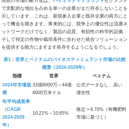
現在の市場の断片化は、
バイオスティミュラント
セグメント
で支配的な地位を占める単一の企業がまだ存在しないことを
示しています。これは、新規参入企業と既存企業の両方にと
って機会を開きます。将来的には、競争上の優位性は流通ネ
ットワークだけでなく、製品の品質、有効性の科学的証拠、
そして特定の作物や栽培条件に合わせた統合ソリューション
を提供する能力にますます依存するようになるでしょう。
表1：世界とベトナムのバイオスティミュラント市場の比較
概要（2024-2029年）
指標
世界
ベトナム
2024年市場規
33億8000万～44億
公式データなし、高い
模
6000万米ドル
潜在性
年平均成長率
（CAGR
推定 > 6.70%（有機肥料
10.21% – 10.65%
2024-2029
市場に基づく）
年）