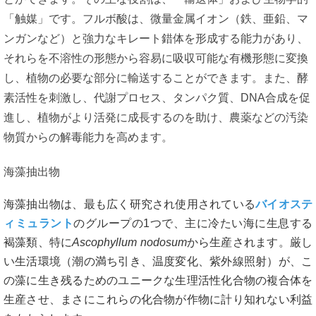
「触媒」です。フルボ酸は、微量金属イオン（鉄、亜鉛、マ
ンガンなど）と強力なキレート錯体を形成する能力があり、
それらを不溶性の形態から容易に吸収可能な有機形態に変換
し、植物の必要な部分に輸送することができます。また、酵
素活性を刺激し、代謝プロセス、タンパク質、DNA合成を促
進し、植物がより活発に成長するのを助け、農薬などの汚染
物質からの解毒能力を高めます。
海藻抽出物
海藻抽出物は、最も広く研究され使用されている
バイオステ
ィミュラント
のグループの1つで、主に冷たい海に生息する
褐藻類、特に
Ascophyllum nodosum
から生産されます。厳し
い生活環境（潮の満ち引き、温度変化、紫外線照射）が、こ
の藻に生き残るためのユニークな生理活性化合物の複合体を
生産させ、まさにこれらの化合物が作物に計り知れない利益