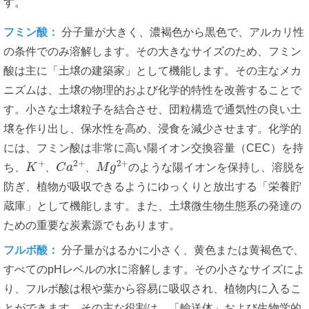
す。
フミン酸：
分子量が大きく、濃褐色から黒色で、アルカリ性
の条件でのみ溶解します。その大きなサイズのため、フミン
酸は主に「土壌の建築家」として機能します。その主なメカ
ニズムは、土壌の物理的および化学的特性を改善することで
す。小さな土壌粒子を結合させ、団粒構造で通気性の良い土
壌を作り出し、保水性を高め、浸食を減少させます。化学的
には、フミン酸は非常に高い陽イオン交換容量（CEC）を持
K
+
C
a
2
+
M
g
2
+
ち、
、
、
のような陽イオンを保持し、溶脱を
防ぎ、植物が吸収できるようにゆっくりと放出する「栄養貯
蔵庫」として機能します。また、土壌微生物生態系の発達の
ための重要な炭素源でもあります。
フルボ酸：
分子量がはるかに小さく、黄色または黄褐色で、
すべてのpHレベルの水に溶解します。その小さなサイズによ
り、フルボ酸は根や葉から容易に吸収され、植物内に入るこ
とができます。その主な役割は、「輸送体」および生物学的