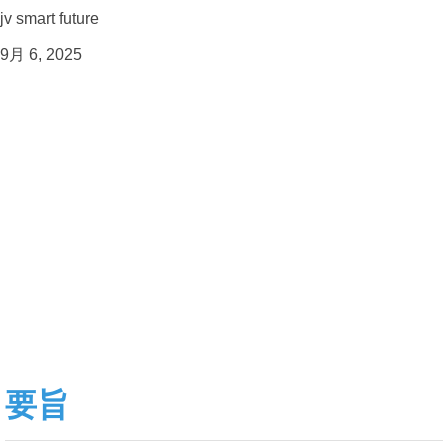
jv smart future
9月 6, 2025
要旨