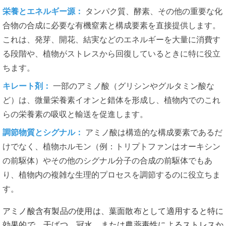
栄養とエネルギー源：
タンパク質、酵素、その他の重要な化
合物の合成に必要な有機窒素と構成要素を直接提供します。
これは、発芽、開花、結実などのエネルギーを大量に消費す
る段階や、植物がストレスから回復しているときに特に役立
ちます。
キレート剤：
一部のアミノ酸（グリシンやグルタミン酸な
ど）は、微量栄養素イオンと錯体を形成し、植物内でのこれ
らの栄養素の吸収と輸送を促進します。
調節物質とシグナル：
アミノ酸は構造的な構成要素であるだ
けでなく、植物ホルモン（例：トリプトファンはオーキシン
の前駆体）やその他のシグナル分子の合成の前駆体でもあ
り、植物内の複雑な生理的プロセスを調節するのに役立ちま
す。
アミノ酸含有製品の使用は、葉面散布として適用すると特に
効果的で、干ばつ、冠水、または農薬毒性によるストレスか