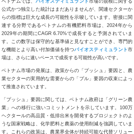
ベトナムでは、
バイオスティミュラント
市場の規模に関する
公式かつ独立した統計はまだありませんが、関連セクターか
らの指標は巨大な成長の可能性を示唆しています。密接に関
連する分野であるベトナムの有機肥料市場は、2024年から
2029年の期間にCAGR 6.70%で成長すると予測されていま
す。この数字は保守的な基準値と見なすことができ、専門的
な機能とより高い付加価値を持つ
バイオスティミュラント
市
場は、さらに速いペースで成長する可能性が高いです。
ベトナム市場の発展は、政策からの「プッシュ」要因と、農
業セクターの実用的な需要からの「プル」要因の収束によっ
て推進されています。
「プッシュ」要因に関しては、ベトナム政府は「グリーン農
業」への移行に強いコミットメントを示しています。100万
ヘクタールの高品質・低排出米を開発するプロジェクトのよ
うな国家戦略は、化学肥料と農薬の使用削減を強調していま
す。これらの政策は、農業界全体が持続可能な代替ソリュー