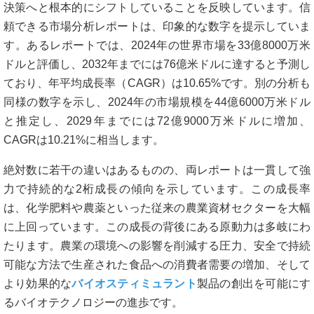
決策へと根本的にシフトしていることを反映しています。信
頼できる市場分析レポートは、印象的な数字を提示していま
す。あるレポートでは、2024年の世界市場を33億8000万米
ドルと評価し、2032年までには76億米ドルに達すると予測し
ており、年平均成長率（CAGR）は10.65%です。別の分析も
同様の数字を示し、2024年の市場規模を44億6000万米ドル
と推定し、2029年までには72億9000万米ドルに増加、
CAGRは10.21%に相当します。
絶対数に若干の違いはあるものの、両レポートは一貫して強
力で持続的な2桁成長の傾向を示しています。この成長率
は、化学肥料や農薬といった従来の農業資材セクターを大幅
に上回っています。この成長の背後にある原動力は多岐にわ
たります。農業の環境への影響を削減する圧力、安全で持続
可能な方法で生産された食品への消費者需要の増加、そして
より効果的な
バイオスティミュラント
製品の創出を可能にす
るバイオテクノロジーの進歩です。