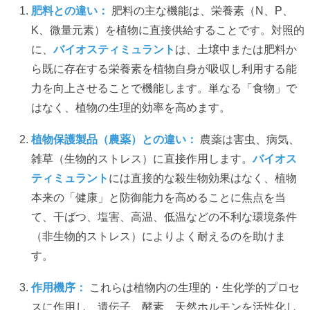
肥料との違い：
肥料の主な機能は、栄養素（N、P、
K、微量元素）を植物に直接供給することです。対照的
に、
バイオスティミュラント
は、土壌中または肥料か
ら既に存在する栄養素を植物自身が吸収し利用する能
力を向上させることで機能します。単なる「食物」で
はなく、植物の生理的効率を高めます。
植物保護製品（農薬）との違い：
農薬は害虫、病気、
雑草（生物的ストレス）に直接作用します。
バイオス
ティミュラント
には直接的な殺生物効果はなく、植物
本来の「健康」と防御能力を高めることに焦点を当
て、干ばつ、塩害、高温、低温などの不利な環境条件
（非生物的ストレス）によりよく耐えるのを助けま
す。
作用機序：
これらは植物内の生理的・生化学的プロセ
スに作用し、遺伝子、酵素、天然ホルモンを活性化し