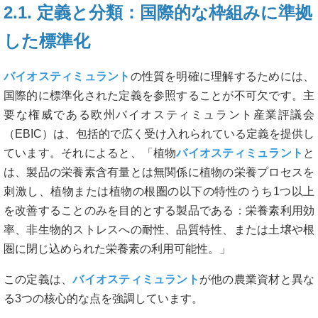
2.1. 定義と分類：国際的な枠組みに準拠
した標準化
バイオスティミュラント
の性質を明確に理解するためには、
国際的に標準化された定義を参照することが不可欠です。主
要な権威である欧州バイオスティミュラント産業評議会
（EBIC）は、包括的で広く受け入れられている定義を提供し
ています。それによると、「植物
バイオスティミュラント
と
は、製品の栄養素含有量とは無関係に植物の栄養プロセスを
刺激し、植物または植物の根圏の以下の特性のうち1つ以上
を改善することのみを目的とする製品である：栄養素利用効
率、非生物的ストレスへの耐性、品質特性、または土壌や根
圏に閉じ込められた栄養素の利用可能性。」
この定義は、
バイオスティミュラント
が他の農業資材と異な
る3つの核心的な点を強調しています。